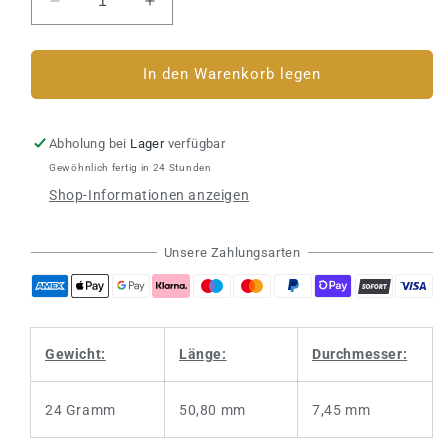
Verringere
Erhöhe
die
die
Menge
Menge
für
für
In den Warenkorb legen
Steeldart
Steeldart
WINMAU
WINMAU
Simon
Simon
Abholung bei
Lager
verfügbar
Whitlock
Whitlock
Gewöhnlich fertig in 24 Stunden
85%
85%
Shop-Informationen anzeigen
&quot;Wizard&quot;
&quot;Wizard&quot;
Unsere Zahlungsarten
Gewicht:
Länge:
Durchmesser:
24 Gramm
50,80 mm
7,45 mm