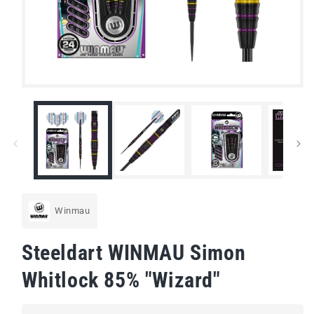
Medien
1
in
Modal
öffnen
Winmau
Steeldart WINMAU Simon
Whitlock 85% "Wizard"