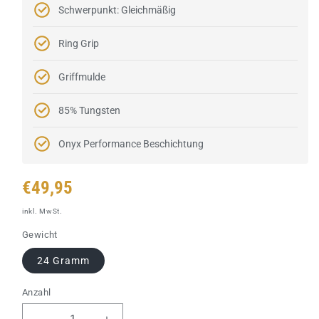
Schwerpunkt: Gleichmäßig
Ring Grip
Griffmulde
85% Tungsten
Onyx Performance Beschichtung
Normaler
€49,95
Preis
inkl. MwSt.
Gewicht
24 Gramm
Anzahl