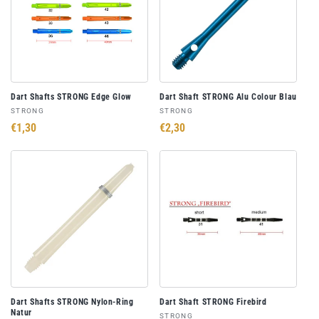
e
:
Dart Shafts STRONG Edge Glow
Dart Shaft STRONG Alu Colour Blau
Anbieter:
Anbieter:
STRONG
STRONG
Normaler
€1,30
Normaler
€2,30
Preis
Preis
Dart Shafts STRONG Nylon-Ring
Dart Shaft STRONG Firebird
Natur
Anbieter:
STRONG