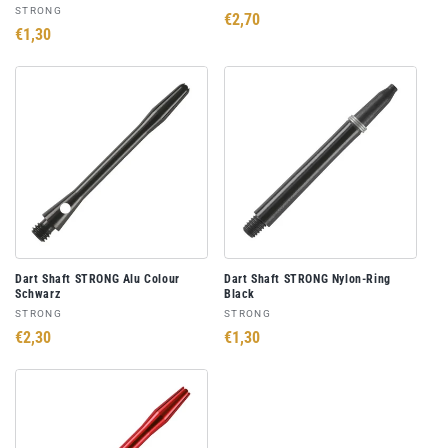
Anbieter:
STRONG
Normaler
€2,70
Normaler
€1,30
Preis
Preis
Dart Shaft STRONG Alu Colour
Dart Shaft STRONG Nylon-Ring
Schwarz
Black
Anbieter:
Anbieter:
STRONG
STRONG
Normaler
€2,30
Normaler
€1,30
Preis
Preis