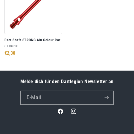
Dart Shaft STRONG Alu Colour Rot
Anbieter:
STRONG
Normaler
€2,30
Preis
Melde dich für den Dartlegion Newsletter an
E-Mail
Facebook
Instagram