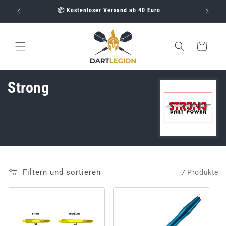
Direkt
📦 Kostenloser Versand ab 40 Euro
zum
Inhalt
Warenkorb
K
Strong
a
t
e
g
Filtern und sortieren
7 Produkte
o
r
i