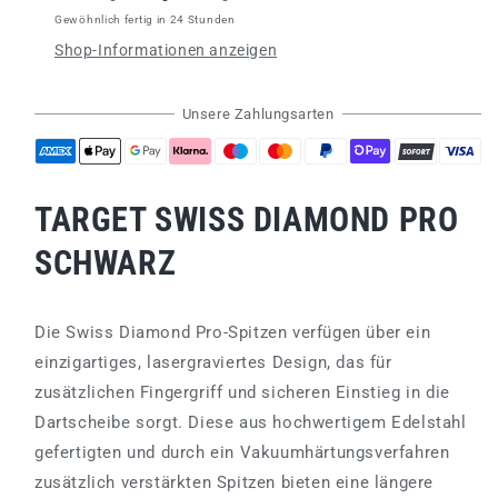
SWISS
SWISS
Gewöhnlich fertig in 24 Stunden
POINT
POINT
Shop-Informationen anzeigen
DIAMOND
DIAMOND
PRO
PRO
BLACK
BLACK
Unsere Zahlungsarten
35
35
mm
mm
TARGET SWISS DIAMOND PRO
SCHWARZ
Die Swiss Diamond Pro-Spitzen verfügen über ein
einzigartiges, lasergraviertes Design, das für
zusätzlichen Fingergriff und sicheren Einstieg in die
Dartscheibe sorgt. Diese aus hochwertigem Edelstahl
gefertigten und durch ein Vakuumhärtungsverfahren
zusätzlich verstärkten Spitzen bieten eine längere