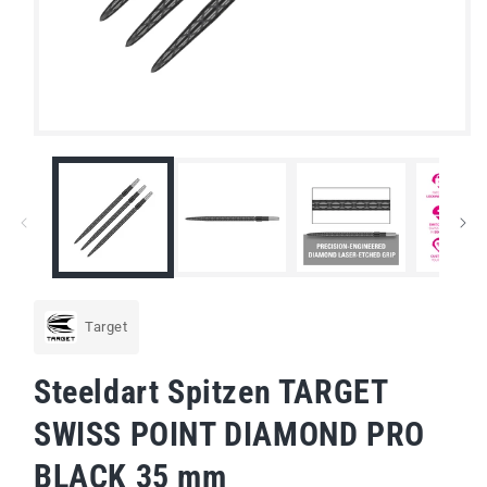
Medien
1
in
Modal
öffnen
Target
Steeldart Spitzen TARGET
SWISS POINT DIAMOND PRO
BLACK 35 mm