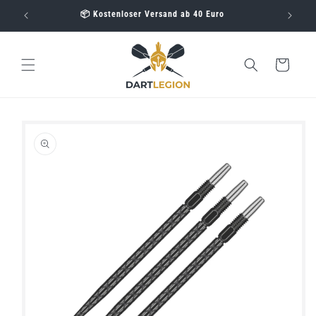
Direkt
📦 Kostenloser Versand ab 40 Euro
zum
Inhalt
Warenkorb
oduktinformationen
ringen