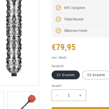
90% Tungsten
Tribal Muster
Silbernes Finish
Normaler
€79,95
Preis
inkl. MwSt.
Gewicht
21 Gramm
23 Gramm
Anzahl
Verringere
Erhöhe
die
die
Menge
Menge