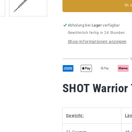
für
für
In 
Steeldart
Steeldart
SHOT
SHOT
Warrior
Warrior
Abholung bei
Lager
verfügbar
Taiaha
Taiaha
Gewöhnlich fertig in 24 Stunden
90%
90%
Shop-Informationen anzeigen
SHOT Warrior
Gewicht:
Län
21 Gramm
48