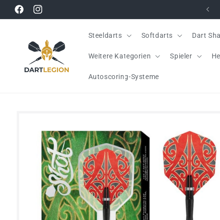
Direkt
📦 Kostenloser Versand ab 40 Euro
zum
Facebook
Instagram
Inhalt
Steeldarts
Softdarts
Dart Sha
Weitere Kategorien
Spieler
He
Autoscoring-Systeme
Zu
Produktinformationen
springen