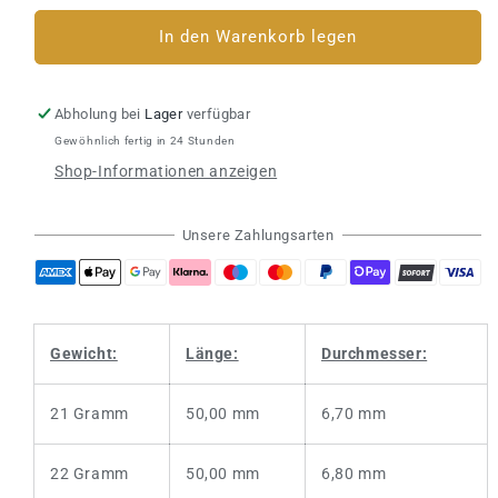
Menge
Menge
für
für
In den Warenkorb legen
Steeldart
Steeldart
HARROWS
HARROWS
Toro
Toro
Abholung bei
Lager
verfügbar
90%
90%
Gewöhnlich fertig in 24 Stunden
Shop-Informationen anzeigen
Unsere Zahlungsarten
Gewicht:
Länge:
Durchmesser:
21 Gramm
50,00 mm
6,70 mm
22 Gramm
50,00 mm
6,80 mm