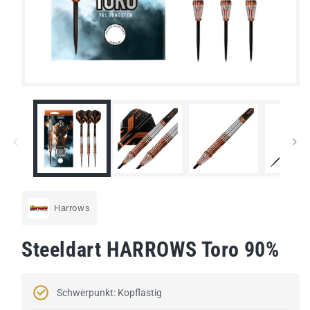
Medien
1
in
Modal
öffnen
Harrows
Steeldart HARROWS Toro 90%
Schwerpunkt: Kopflastig