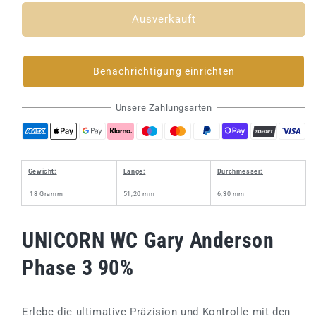
Menge
Menge
für
für
Ausverkauft
Softdart
Softdart
UNICORN
UNICORN
W.C
W.C
Benachrichtigung einrichten
Gary
Gary
Anderson
Anderson
Phase
Phase
Unsere Zahlungsarten
3
3
90%
90%
Gewicht:
Länge:
Durchmesser:
18 Gramm
51,20 mm
6,30 mm
UNICORN WC Gary Anderson
Phase 3 90%
Erlebe die ultimative Präzision und Kontrolle mit den