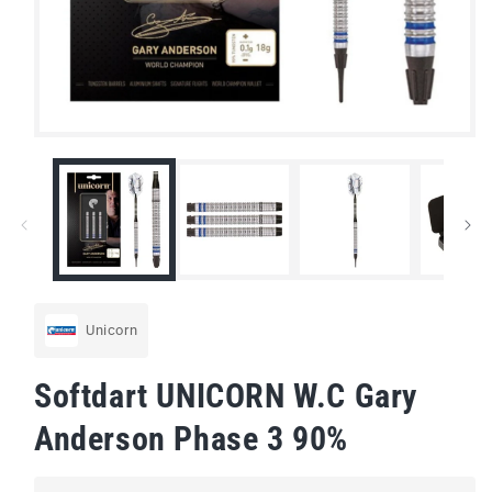
Medien
1
in
Modal
öffnen
Unicorn
Softdart UNICORN W.C Gary
Anderson Phase 3 90%