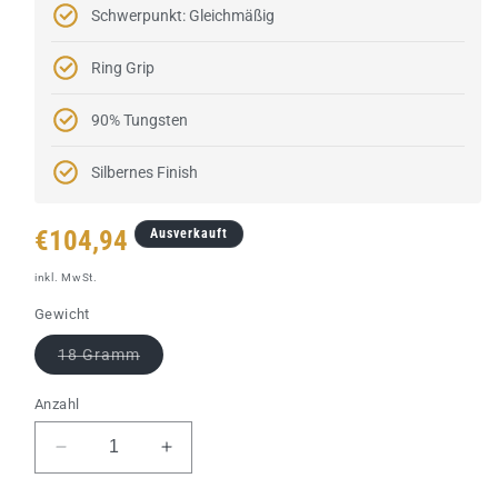
Schwerpunkt: Gleichmäßig
Ring Grip
90% Tungsten
Silbernes Finish
Normaler
€104,94
Ausverkauft
Preis
inkl. MwSt.
Gewicht
Variante
18 Gramm
ausverkauft
oder
nicht
Anzahl
verfügbar
Verringere
Erhöhe
die
die