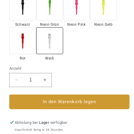
Schwarz
Neon Grün
Neon Pink
Neon Gelb
Rot
Weiß
Anzahl
Verringere
Erhöhe
die
die
Menge
Menge
für
für
In den Warenkorb legen
Softdart
Softdart
Spitzen
Spitzen
L-
L-
Abholung bei
Lager
verfügbar
Style
Style
Gewöhnlich fertig in 24 Stunden
LIPPOINT
LIPPOINT