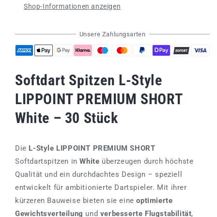
Shop-Informationen anzeigen
PREMIUM
PREMIUM
SHORT
SHORT
White
White
Unsere Zahlungsarten
30stk.
30stk.
Softdart Spitzen L-Style
LIPPOINT PREMIUM SHORT
White – 30 Stück
Die
L-Style LIPPOINT PREMIUM SHORT
Softdartspitzen in
White
überzeugen durch höchste
Qualität und ein durchdachtes Design – speziell
entwickelt für ambitionierte Dartspieler. Mit ihrer
kürzeren Bauweise bieten sie eine
optimierte
Gewichtsverteilung
und
verbesserte Flugstabilität
,