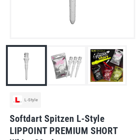
Medien
1
in
Modal
öffnen
L-Style
Softdart Spitzen L-Style
LIPPOINT PREMIUM SHORT