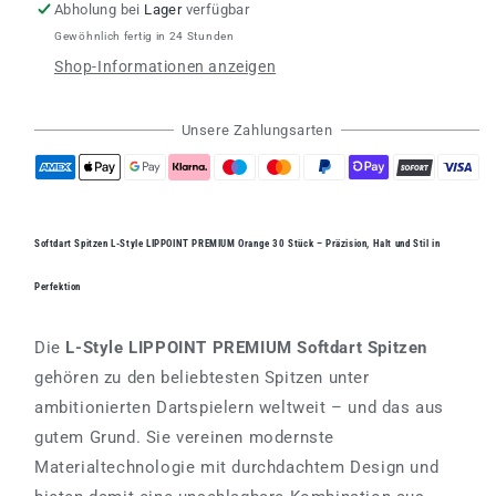
L-
L-
Abholung bei
Lager
verfügbar
Style
Style
Gewöhnlich fertig in 24 Stunden
LIPPOINT
LIPPOINT
Shop-Informationen anzeigen
PREMIUM
PREMIUM
Orange
Orange
30stk.
30stk.
Unsere Zahlungsarten
Softdart Spitzen L-Style LIPPOINT PREMIUM Orange 30 Stück – Präzision, Halt und Stil in
Perfektion
Die
L-Style LIPPOINT PREMIUM Softdart Spitzen
gehören zu den beliebtesten Spitzen unter
ambitionierten Dartspielern weltweit – und das aus
gutem Grund. Sie vereinen modernste
Materialtechnologie mit durchdachtem Design und