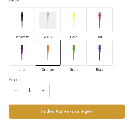
Farbe
Schwarz
Weiß
Gelb
Rot
Lila
Orange
Grün
Blau
Anzahl
Verringere
Erhöhe
die
die
Menge
Menge
für
für
In den Warenkorb legen
Softdart
Softdart
Spitzen
Spitzen