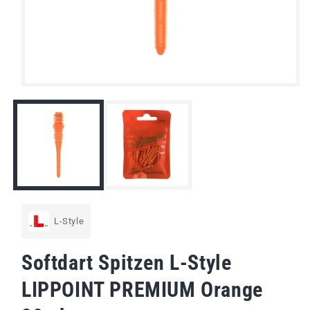
Medien
1
in
Modal
öffnen
L-Style
Softdart Spitzen L-Style
LIPPOINT PREMIUM Orange