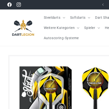
Direkt
zum
Facebook
Instagram
Inhalt
Steeldarts
Softdarts
Dart Sha
Weitere Kategorien
Spieler
He
Autoscoring-Systeme
Zu
Produktinformationen
springen