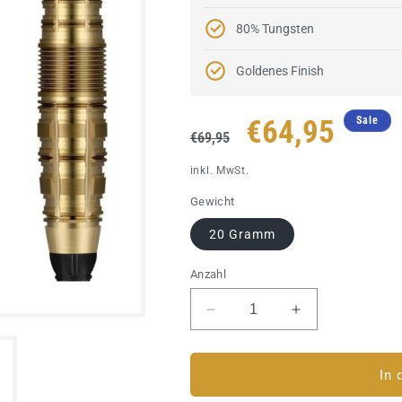
80% Tungsten
Goldenes Finish
Normaler
Verkaufspre
€64,95
Sale
€69,95
Preis
inkl. MwSt.
Gewicht
20 Gramm
Anzahl
Verringere
Erhöhe
die
die
Menge
Menge
für
für
In 
Softdart
Softdart