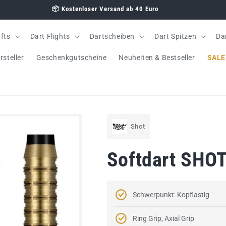
fts
Dart Flights
Dartscheiben
Dart Spitzen
Da
rsteller
Geschenkgutscheine
Neuheiten & Bestseller
SALE
Shot
Softdart SHO
Schwerpunkt: Kopflastig
Ring Grip, Axial Grip