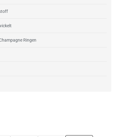
stoff
wickelt
t Champagne Ringen