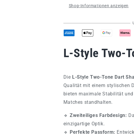
Tone
Tone
Shop-Informationen anzeigen
Schwarz-
Schwarz-
Blau
Blau
L-Style Two-T
Die
L-Style Two-Tone Dart Sha
Qualität mit einem stylischen 
bieten maximale Stabilität und
Matches standhalten.
🔹
Zweiteiliges Farbdesign:
Das
einzigartige Optik.
🔹
Perfekte Passform:
Entwicke