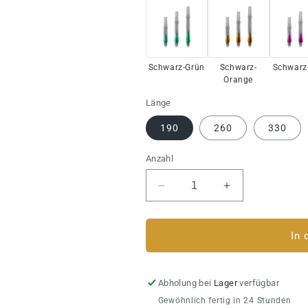
Schwarz-Grün
Schwarz-
Schwarz
Orange
Länge
190
260
330
Anzahl
Verringere
Erhöhe
die
die
Menge
Menge
für
für
In 
Dart
Dart
Shaft
Shaft
L-
L-
Abholung bei
Lager
verfügbar
Style
Style
Gewöhnlich fertig in 24 Stunden
Two-
Two-