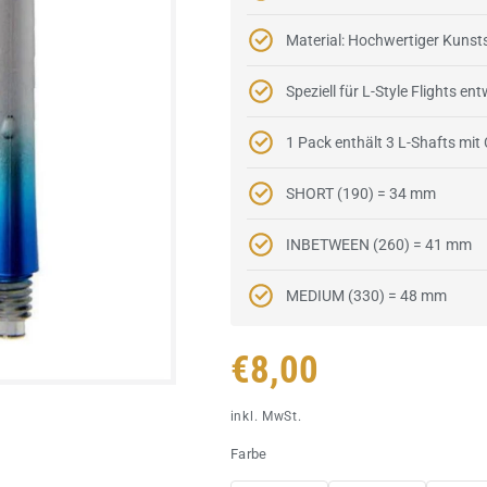
Material: Hochwertiger Kunst
Speziell für L-Style Flights ent
1 Pack enthält 3 L-Shafts mi
SHORT (190) = 34 mm
INBETWEEN (260) = 41 mm
MEDIUM (330) = 48 mm
Normaler
€8,00
Preis
inkl. MwSt.
Farbe