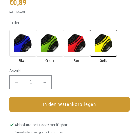
Normaler
€0,89
Preis
inkl. MwSt.
Farbe
Blau
Grün
Rot
Gelb
Anzahl
Verringere
Erhöhe
die
die
Menge
Menge
für
für
In den Warenkorb legen
Dart
Dart
Flights
Flights
Pentathlon
Pentathlon
Abholung bei
Lager
verfügbar
Colour
Colour
Gewöhnlich fertig in 24 Stunden