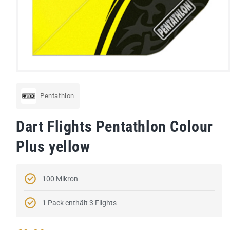
Medien
1
in
Pentathlon
Modal
öffnen
Dart Flights Pentathlon Colour
Plus yellow
100 Mikron
1 Pack enthält 3 Flights