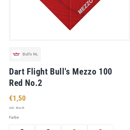
Medien
1
in
Bull's NL
Modal
öffnen
Dart Flight Bull's Mezzo 100
Red No.2
Normaler
€1,50
Preis
inkl. MwSt.
Farbe