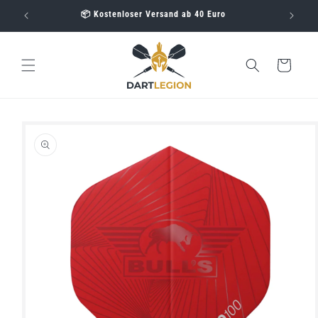
Direkt
📦 Kostenloser Versand ab 40 Euro
zum
Inhalt
Warenkorb
oduktinformationen
ringen