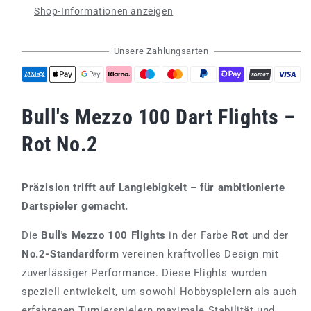
Shop-Informationen anzeigen
Red
Red
No.2
No.2
Unsere Zahlungsarten
Bull's Mezzo 100 Dart Flights –
Rot No.2
Präzision trifft auf Langlebigkeit – für ambitionierte
Dartspieler gemacht.
Die
Bull's Mezzo 100 Flights
in der Farbe
Rot
und der
No.2-Standardform
vereinen kraftvolles Design mit
zuverlässiger Performance. Diese Flights wurden
speziell entwickelt, um sowohl Hobbyspielern als auch
erfahrenen Turnierspielern maximale Stabilität und