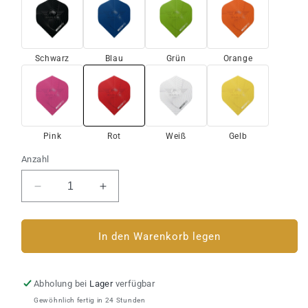
Schwarz
Blau
Grün
Orange
Pink
Rot
Weiß
Gelb
Anzahl
Verringere
Erhöhe
die
die
Menge
Menge
für
für
In den Warenkorb legen
Dart
Dart
Flight
Flight
Bull&#39;s
Bull&#39;s
Abholung bei
Lager
verfügbar
Mezzo
Mezzo
Gewöhnlich fertig in 24 Stunden
100
100